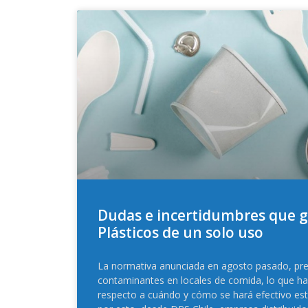
Dudas e incertidumbres que g
Plásticos de un solo uso
La normativa anunciada en agosto pasado, pre
contaminantes en locales de comida, lo que h
respecto a cuándo y cómo se hará efectivo est