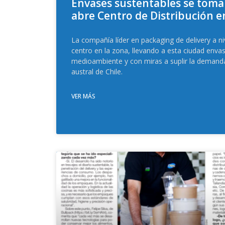
Envases sustentables se toman
abre Centro de Distribución e
La compañía líder en packaging de delivery a ni
centro en la zona, llevando a esta ciudad enva
medioambiente y con miras a suplir la demanda
austral de Chile.
VER MÁS