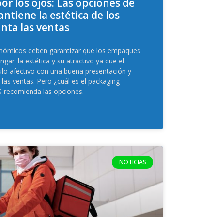
or los ojos: Las opciones de
tiene la estética de los
nta las ventas
nómicos deben garantizar que los empaques
gan la estética y su atractivo ya que el
lo afectivo con una buena presentación y
las ventas. Pero ¿cuál es el packaging
 recomienda las opciones.
NOTICIAS