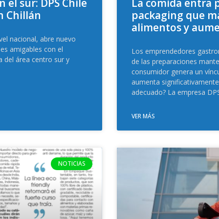
 el sur: DPS Chile
La comida entra p
n Chillán
packaging que man
alimentos y aume
vel nacional, abre nuevo
ses amigables con el
Los emprendedores gastro
 del área centro sur y
de las preparaciones manten
consumidor genera un víncu
aumenta significativamente 
adecuado? La empresa DPS
VER MÁS
NOTICIAS