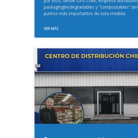
por esto, desde DPS Chile, empresa distribuid
packagingbiodegradables y “compostables” (entr
puntos más importantes de esta medida.
VER MÁS