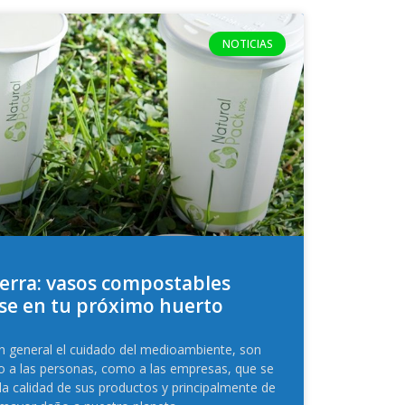
NOTICIAS
tierra: vasos compostables
se en tu próximo huerto
en general el cuidado del medioambiente, son
o a las personas, como a las empresas, que se
 calidad de sus productos y principalmente de