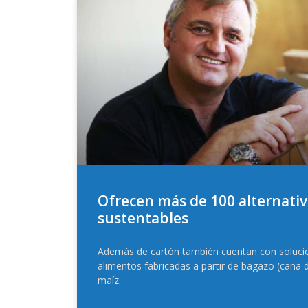
Ofrecen más de 100 alternativ
sustentables
Además de cartón también cuentan con solucio
alimentos fabricadas a partir de bagazo (caña 
maíz.