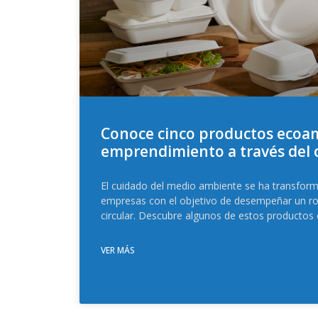
Conoce cinco productos ecoam
emprendimiento a través del
El cuidado del medio ambiente se ha transform
empresas con el objetivo de desempeñar un ro
circular. Descubre algunos de estos productos 
VER MÁS