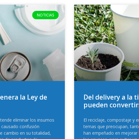
NOTICIAS
enera la Ley de
Del delivery a la 
pueden convertir
tende eliminar los insumos
El reciclaje, compostaje y 
a causado confusión
temas que preocupan, tant
e cambio en su totalidad,
han empeñado en mejorar la