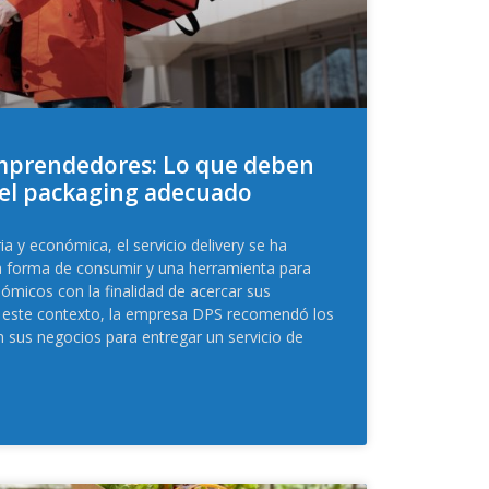
Emprendedores: Lo que deben
 el packaging adecuado
ria y económica, el servicio delivery se ha
 forma de consumir y una herramienta para
micos con la finalidad de acercar sus
En este contexto, la empresa DPS recomendó los
 sus negocios para entregar un servicio de